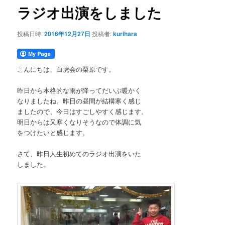
ゲ
ラジオ出演をしました
ー
シ
投稿日時:
2016年12月27日
投稿者:
kurihara
ョ
ン
こんにちは、白虎会の栗原です。
昨日から本格的な雨が降ってだいぶ暖かく
なりましたね。昨日の昼間が結構寒く感じ
ましたので、今日はすごしやすく感じます。
明日からは又寒くなりそうなので体調に気
をつけたいと感じます。
さて、昨日人生初めてのラジオ出演をいた
しました。