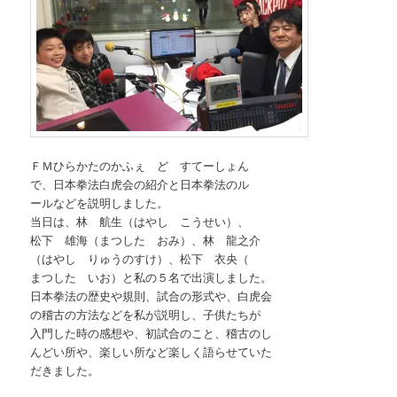
ＦＭひらかたのかふぇ ど すてーしょん
で、日本拳法白虎会の紹介と日本拳法のル
ールなどを説明しました。
当日は、林 航生（はやし こうせい）、
松下 雄海（まつした おみ）、林 龍之介
（はやし りゅうのすけ）、松下 衣央（
まつした いお）と私の５名で出演しました。
日本拳法の歴史や規則、試合の形式や、白虎会
の稽古の方法などを私が説明し、子供たちが
入門した時の感想や、初試合のこと、稽古のし
んどい所や、楽しい所など楽しく語らせていた
だきました。