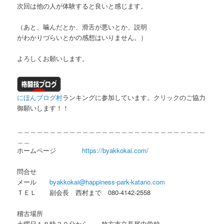
次回は他の人が体験すると良いと感じます。
（あと、噛んだとか、滑舌が悪いとか、説明
がわかりづらいとかの感想はいりません。）
よろしくお願いします。
にほんブログ村
ランキングに参加しています。クリックのご協力
御願いします！！
＿＿＿＿＿＿＿＿＿＿＿＿＿＿＿＿＿＿＿＿＿＿＿＿＿＿＿＿＿
＿＿
ホームページ
https://byakkokai.com/
問合せ
メール
byakkokai@happiness-park-katano.com
ＴＥＬ 副会長 西村まで 080-4142-2558
稽古場所
土曜日１８時３０分から 枚方市立長尾中学校