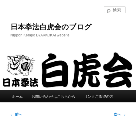
メ
イ
検
ン
索
コ
日本拳法白虎会のブログ
ン
Nippon Kempo BYAKKOKAI website
テ
ン
ツ
へ
移
動
メ
ホーム
お問い合わせはこちらから
リンクご希望の方
イ
ン
メ
投
←
前へ
次へ
→
ニ
稿
ュ
ナ
ー
ビ