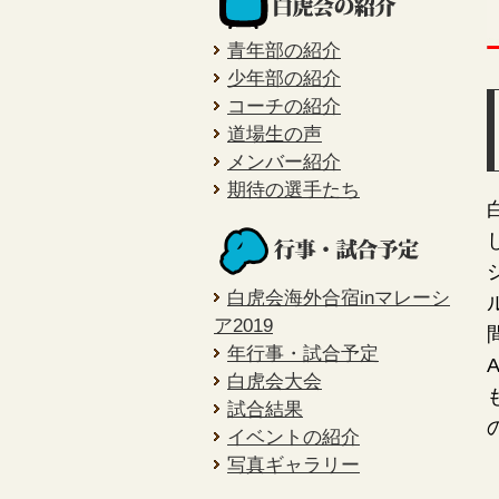
青年部の紹介
少年部の紹介
コーチの紹介
道場生の声
メンバー紹介
期待の選手たち
白虎会海外合宿inマレーシ
ア2019
年行事・試合予定
白虎会大会
試合結果
イベントの紹介
写真ギャラリー