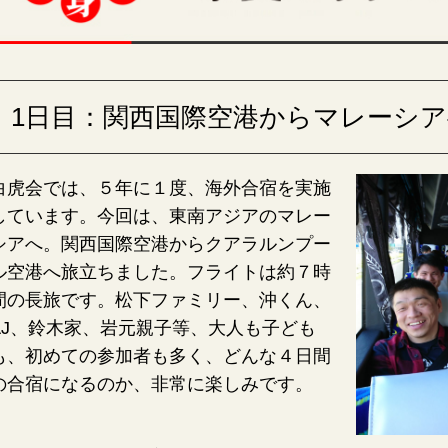
1日目：関西国際空港からマレーシ
白虎会では、５年に１度、海外合宿を実施
しています。今回は、東南アジアのマレー
シアへ。関西国際空港からクアラルンプー
ル
空港へ旅立ちました。フライトは約７時
間の長旅です。松下ファミリー、沖くん、
AJ、鈴木家、岩元親子等、大人も子ども
も、
初めての参加者も多く、どんな４日間
の合宿になるのか、非常に楽しみです。