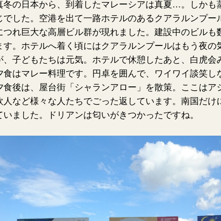
真冬の日本から、到着したマレーシアは真夏…。しかも
じでした。空港を出て一路ホテルのあるクアラルンプー
につれ巨大な高層ビル群が現れました。建設中のビルも
ます。ホテルへ着く頃にはクアラルンプールはもう夜の
が、子どもたちは元気。ホテルで休憩したあと、白虎会
夕食はマレー料理です。円卓を囲んで、ワイワイ談笑し
夕食後は、屋台街「シャランアロー」を散策。ここはア
欧人など様々な人たちでごった返しています。南国だけ
ていました。ドリアンは匂いがきつかったですね。