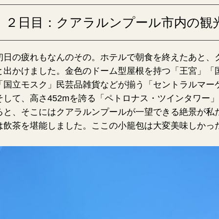
２日目：クアラルンプール市内の観
初日の疲れもなんのその。ホテルで朝食を終えたあと、
と出かけました。金色のドーム型屋根を持つ「王宮」「
「国立モスク」民芸品雑貨などが揃う「セントラルマー
そして、高さ452mを誇る「ペトロナス・ツインタワー
ると、そこにはクアラルンプールが一望できる絶景が私
は飲茶を堪能しました。ここの小籠包は大変美味しかっ