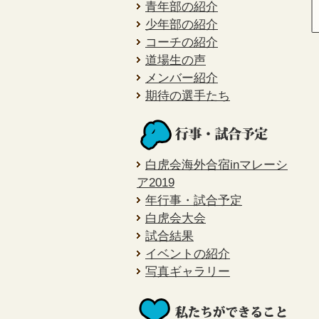
青年部の紹介
少年部の紹介
コーチの紹介
道場生の声
メンバー紹介
期待の選手たち
白虎会海外合宿inマレーシ
ア2019
年行事・試合予定
白虎会大会
試合結果
イベントの紹介
写真ギャラリー