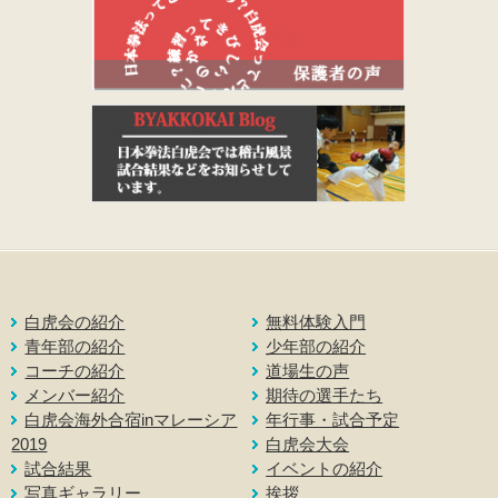
白虎会の紹介
無料体験入門
青年部の紹介
少年部の紹介
コーチの紹介
道場生の声
メンバー紹介
期待の選手たち
白虎会海外合宿inマレーシア
年行事・試合予定
2019
白虎会大会
試合結果
イベントの紹介
写真ギャラリー
挨拶