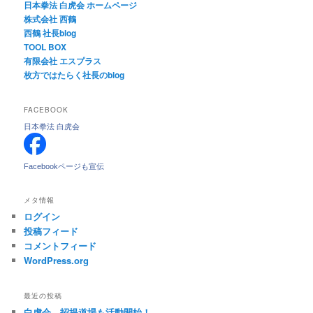
日本拳法 白虎会 ホームページ
株式会社 西鶴
西鶴 社長blog
TOOL BOX
有限会社 エスプラス
枚方ではたらく社長のblog
FACEBOOK
日本拳法 白虎会
Facebookページも宣伝
メタ情報
ログイン
投稿フィード
コメントフィード
WordPress.org
最近の投稿
白虎会、招提道場も活動開始！