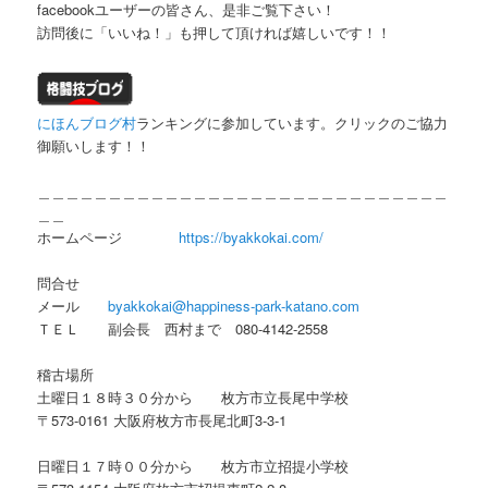
facebookユーザーの皆さん、是非ご覧下さい！
訪問後に「いいね！」も押して頂ければ嬉しいです！！
にほんブログ村
ランキングに参加しています。クリックのご協力
御願いします！！
＿＿＿＿＿＿＿＿＿＿＿＿＿＿＿＿＿＿＿＿＿＿＿＿＿＿＿＿＿
＿＿
ホームページ
https://byakkokai.com/
問合せ
メール
byakkokai@happiness-park-katano.com
ＴＥＬ 副会長 西村まで 080-4142-2558
稽古場所
土曜日１８時３０分から 枚方市立長尾中学校
〒573-0161 大阪府枚方市長尾北町3-3-1
日曜日１７時００分から 枚方市立招提小学校