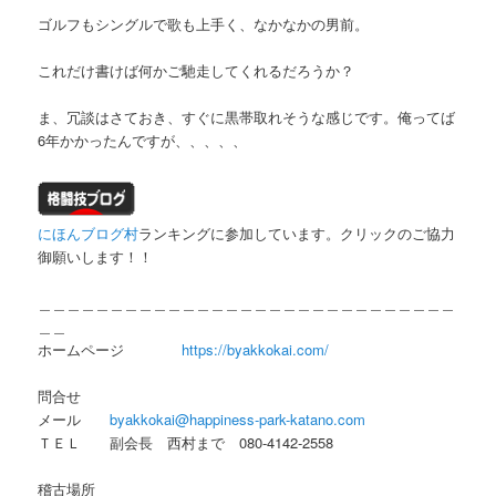
ゴルフもシングルで歌も上手く、なかなかの男前。
これだけ書けば何かご馳走してくれるだろうか？
ま、冗談はさておき、すぐに黒帯取れそうな感じです。俺ってば
6年かかったんですが、、、、、
にほんブログ村
ランキングに参加しています。クリックのご協力
御願いします！！
＿＿＿＿＿＿＿＿＿＿＿＿＿＿＿＿＿＿＿＿＿＿＿＿＿＿＿＿＿
＿＿
ホームページ
https://byakkokai.com/
問合せ
メール
byakkokai@happiness-park-katano.com
ＴＥＬ 副会長 西村まで 080-4142-2558
稽古場所