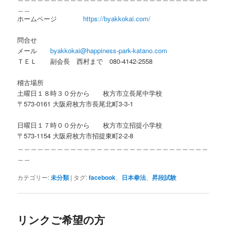
＿＿
ホームページ
https://byakkokai.com/
問合せ
メール
byakkokai@happiness-park-katano.com
ＴＥＬ 副会長 西村まで 080-4142-2558
稽古場所
土曜日１８時３０分から 枚方市立長尾中学校
〒573-0161 大阪府枚方市長尾北町3-3-1
日曜日１７時００分から 枚方市立招提小学校
〒573-1154 大阪府枚方市招提東町2-2-8
＿＿＿＿＿＿＿＿＿＿＿＿＿＿＿＿＿＿＿＿＿＿＿＿＿＿＿＿＿
＿＿
カテゴリー:
未分類
|
タグ:
facebook
、
日本拳法
、
昇段試験
リンクご希望の方