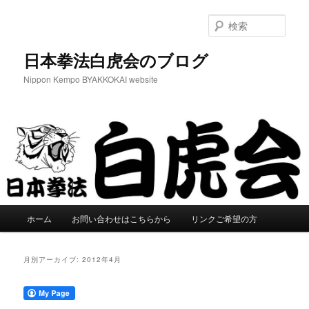
メ
サ
イ
ブ
検
ン
コ
索
コ
ン
日本拳法白虎会のブログ
ン
テ
Nippon Kempo BYAKKOKAI website
テ
ン
ン
ツ
ツ
へ
へ
移
移
動
動
メ
ホーム
お問い合わせはこちらから
リンクご希望の方
イ
ン
メ
月別アーカイブ:
2012年4月
ニ
ュ
ー