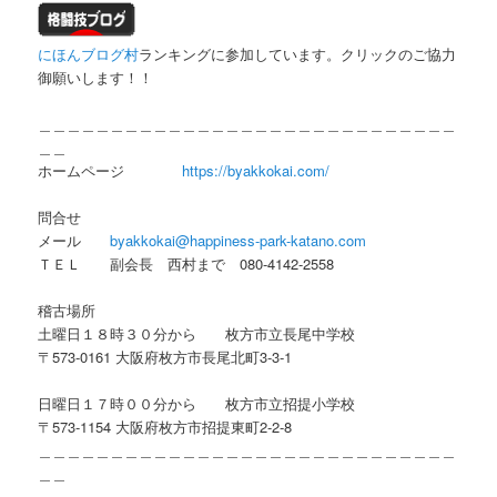
にほんブログ村
ランキングに参加しています。クリックのご協力
御願いします！！
＿＿＿＿＿＿＿＿＿＿＿＿＿＿＿＿＿＿＿＿＿＿＿＿＿＿＿＿＿
＿＿
ホームページ
https://byakkokai.com/
問合せ
メール
byakkokai@happiness-park-katano.com
ＴＥＬ 副会長 西村まで 080-4142-2558
稽古場所
土曜日１８時３０分から 枚方市立長尾中学校
〒573-0161 大阪府枚方市長尾北町3-3-1
日曜日１７時００分から 枚方市立招提小学校
〒573-1154 大阪府枚方市招提東町2-2-8
＿＿＿＿＿＿＿＿＿＿＿＿＿＿＿＿＿＿＿＿＿＿＿＿＿＿＿＿＿
＿＿