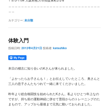
〒573-1154 大阪府枚方市招提東町2-2-8
＿＿＿＿＿＿＿＿＿＿＿＿＿＿＿＿＿＿＿＿＿＿＿＿＿＿＿＿＿
＿＿
カテゴリー:
未分類
体験入門
投稿日時:
2012年4月21日
投稿者:
katsuhiko
本日の稽古に知り合いのKさんが来られました。
「よかったらお子さんも！」とお伝えしていたところ、奥さんと
三人の息子さんたちつれて一緒に来てくださいました。
昨年より総合格闘技を始められたKさん。私よりひとつ年上なの
ですが、持ち前の運動神経に併せて普段からのトレーニングのた
まもので、アップから最後まで元気に動いておられました。