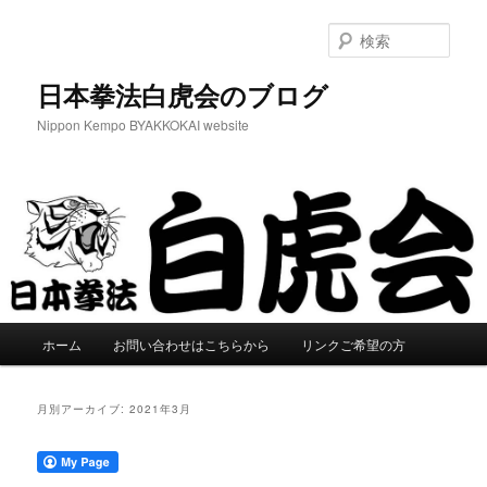
メ
サ
イ
ブ
検
ン
コ
索
コ
ン
日本拳法白虎会のブログ
ン
テ
Nippon Kempo BYAKKOKAI website
テ
ン
ン
ツ
ツ
へ
へ
移
移
動
動
メ
ホーム
お問い合わせはこちらから
リンクご希望の方
イ
ン
メ
月別アーカイブ:
2021年3月
ニ
ュ
ー