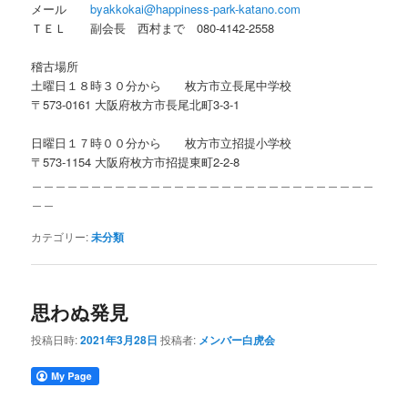
メール
byakkokai@happiness-park-katano.com
ＴＥＬ 副会長 西村まで 080-4142-2558
稽古場所
土曜日１８時３０分から 枚方市立長尾中学校
〒573-0161 大阪府枚方市長尾北町3-3-1
日曜日１７時００分から 枚方市立招提小学校
〒573-1154 大阪府枚方市招提東町2-2-8
＿＿＿＿＿＿＿＿＿＿＿＿＿＿＿＿＿＿＿＿＿＿＿＿＿＿＿＿＿
＿＿
カテゴリー:
未分類
思わぬ発見
投稿日時:
2021年3月28日
投稿者:
メンバー白虎会