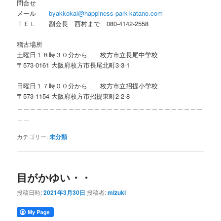
問合せ
メール
byakkokai@happiness-park-katano.com
ＴＥＬ 副会長 西村まで 080-4142-2558
稽古場所
土曜日１８時３０分から 枚方市立長尾中学校
〒573-0161 大阪府枚方市長尾北町3-3-1
日曜日１７時００分から 枚方市立招提小学校
〒573-1154 大阪府枚方市招提東町2-2-8
＿＿＿＿＿＿＿＿＿＿＿＿＿＿＿＿＿＿＿＿＿＿＿＿＿＿＿＿＿
＿＿
カテゴリー:
未分類
目がかゆい・・
投稿日時:
2021年3月30日
投稿者:
mizuki