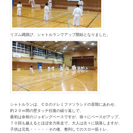
リズム縄跳び、シャトルランでアップ開始となりました。
シャトルランは、ＣＤのドレミファソラシドの音階にあわせ、
約２０ｍ間の壁タッチ往復の繰り返しで、
最初は余裕のジョギングペースですが、徐々にペースがアップ、
７０回も越えるとほぼ全力疾走で、大人は次々に脱落しますが、
子供は元気・・・・・その後、整列してのスロー筋トレ、