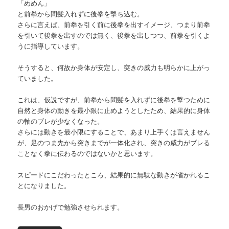
「めめん」
と前拳から間髪入れずに後拳を撃ち込む。
さらに言えば、前拳を引く前に後拳を出すイメージ、つまり前拳
を引いて後拳を出すのでは無く、後拳を出しつつ、前拳を引くよ
うに指導しています。
そうすると、何故か身体が安定し、突きの威力も明らかに上がっ
ていました。
これは、仮説ですが、前拳から間髪を入れずに後拳を撃つために
自然と身体の動きを最小限に止めようとしたため、結果的に身体
の軸のブレが少なくなった。
さらには動きを最小限にすることで、あまり上手くは言えません
が、足のつま先から突きまでが一体化され、突きの威力がブレる
ことなく拳に伝わるのではないかと思います。
スピードにこだわったところ、結果的に無駄な動きが省かれるこ
とになりました。
長男のおかげで勉強させられます。