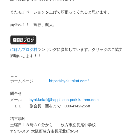
またモチベーションを上げて頑張ってくれると思います。
頑張れ！！ 輝行、航大。
にほんブログ村
ランキングに参加しています。クリックのご協力
御願いします！！
＿＿＿＿＿＿＿＿＿＿＿＿＿＿＿＿＿＿＿＿＿＿＿＿＿＿＿＿＿
＿＿
ホームページ
https://byakkokai.com/
問合せ
メール
byakkokai@happiness-park-katano.com
ＴＥＬ 副会長 西村まで 080-4142-2558
稽古場所
土曜日１８時３０分から 枚方市立長尾中学校
〒573-0161 大阪府枚方市長尾北町3-3-1