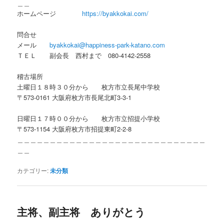
＿＿
ホームページ
https://byakkokai.com/
問合せ
メール
byakkokai@happiness-park-katano.com
ＴＥＬ 副会長 西村まで 080-4142-2558
稽古場所
土曜日１８時３０分から 枚方市立長尾中学校
〒573-0161 大阪府枚方市長尾北町3-3-1
日曜日１７時００分から 枚方市立招提小学校
〒573-1154 大阪府枚方市招提東町2-2-8
＿＿＿＿＿＿＿＿＿＿＿＿＿＿＿＿＿＿＿＿＿＿＿＿＿＿＿＿＿
＿＿
カテゴリー:
未分類
主将、副主将 ありがとう