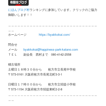
にほんブログ村
ランキングに参加しています。クリックのご協力
御願いします！！
＿＿＿＿＿＿＿＿＿＿＿＿＿＿＿＿＿＿＿＿＿＿＿＿＿＿＿＿＿
＿＿
ホームページ
https://byakkokai.com/
問合せ
メール
byakkokai@happiness-park-katano.com
ＴＥＬ 副会長 西村まで 080-4142-2558
稽古場所
土曜日１８時３０分から 枚方市立長尾中学校
〒573-0161 大阪府枚方市長尾北町3-3-1
日曜日１７時００分から 枚方市立招提小学校
〒573-1154 大阪府枚方市招提東町2-2-8
＿＿＿＿＿＿＿＿＿＿＿＿＿＿＿＿＿＿＿＿＿＿＿＿＿＿＿＿＿
＿＿