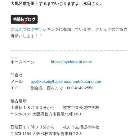
大風呂敷を返上するまでいじりますよ、永田さん。
にほんブログ村
ランキングに参加しています。クリックのご協力
御願いします！！
＿＿＿＿＿＿＿＿＿＿＿＿＿＿＿＿＿＿＿＿＿＿＿＿＿＿＿＿＿
＿＿
ホームページ
https://byakkokai.com/
問合せ
メール
byakkokai@happiness-park-katano.com
ＴＥＬ 副会長 西村まで 080-4142-2558
稽古場所
土曜日１８時３０分から 枚方市立長尾中学校
〒573-0161 大阪府枚方市長尾北町3-3-1
日曜日１７時００分から 枚方市立招提小学校
〒573-1154 大阪府枚方市招提東町2-2-8