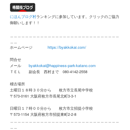
にほんブログ村
ランキングに参加しています。クリックのご協力
御願いします！！
＿＿＿＿＿＿＿＿＿＿＿＿＿＿＿＿＿＿＿＿＿＿＿＿＿＿＿＿＿
＿＿
ホームページ
https://byakkokai.com/
問合せ
メール
byakkokai@happiness-park-katano.com
ＴＥＬ 副会長 西村まで 080-4142-2558
稽古場所
土曜日１８時３０分から 枚方市立長尾中学校
〒573-0161 大阪府枚方市長尾北町3-3-1
日曜日１７時００分から 枚方市立招提小学校
〒573-1154 大阪府枚方市招提東町2-2-8
＿＿＿＿＿＿＿＿＿＿＿＿＿＿＿＿＿＿＿＿＿＿＿＿＿＿＿＿＿
＿＿