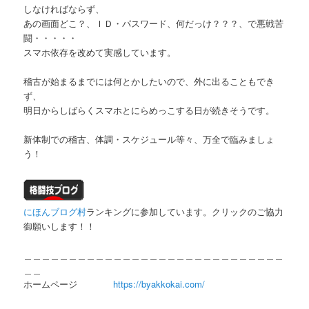
しなければならず、
あの画面どこ？、ＩＤ・パスワード、何だっけ？？？、で悪戦苦
闘・・・・・
スマホ依存を改めて実感しています。
稽古が始まるまでには何とかしたいので、外に出ることもでき
ず、
明日からしばらくスマホとにらめっこする日が続きそうです。
新体制での稽古、体調・スケジュール等々、万全で臨みましょ
う！
にほんブログ村
ランキングに参加しています。クリックのご協力
御願いします！！
＿＿＿＿＿＿＿＿＿＿＿＿＿＿＿＿＿＿＿＿＿＿＿＿＿＿＿＿＿
＿＿
ホームページ
https://byakkokai.com/