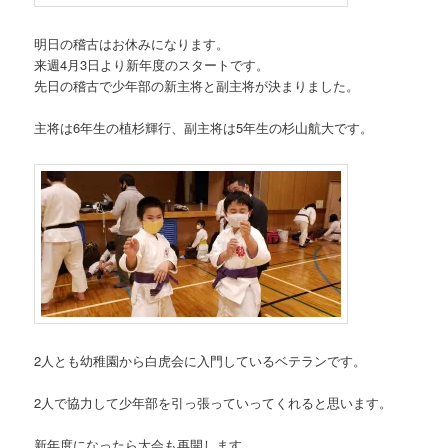
明日の稽古はお休みになります。
来週4月3日より新年度のスタートです。
先日の稽古で少年部の新主将と副主将が決まりました。
主将は6年生の植杉輝行、副主将は5年生の杉山航大です。
2人とも幼稚園から白虎会に入門しているベテランです。
2人で協力して少年部を引っ張っていってくれると思います。
新年度になったら大会も再開します。