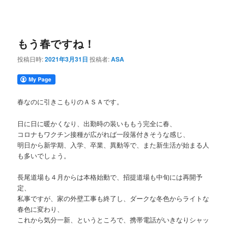
もう春ですね！
投稿日時:
2021年3月31日
投稿者:
ASA
春なのに引きこもりのＡＳＡです。
日に日に暖かくなり、出勤時の装いももう完全に春、
コロナもワクチン接種が広がれば一段落付きそうな感じ、
明日から新学期、入学、卒業、異動等で、また新生活が始まる人
も多いでしょう。
長尾道場も４月からは本格始動で、招提道場も中旬には再開予
定、
私事ですが、家の外壁工事も終了し、ダークな冬色からライトな
春色に変わり、
これから気分一新、というところで、携帯電話がいきなりシャッ