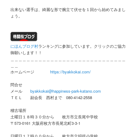
出来ない選手は、綺麗な形で腕立て伏せを１回から始めてみまし
ょう。
にほんブログ村
ランキングに参加しています。クリックのご協力
御願いします！！
＿＿＿＿＿＿＿＿＿＿＿＿＿＿＿＿＿＿＿＿＿＿＿＿＿＿＿＿＿
＿＿
ホームページ
https://byakkokai.com/
問合せ
メール
byakkokai@happiness-park-katano.com
ＴＥＬ 副会長 西村まで 080-4142-2558
稽古場所
土曜日１８時３０分から 枚方市立長尾中学校
〒573-0161 大阪府枚方市長尾北町3-3-1
日曜日１７時００分から 枚方市立招提小学校