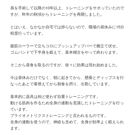
肩を手術して以降の10年以上、トレーニングをサボっていたので
すが、昨年の秋頃からトレーニングを再開しました。
とはいえ、なかなか自宅では捗らないので、職場の昼休みに15分
程度行っています。
腹筋ローラーで立ちコロにプッシュアップバーで腕立て伏せ。
ゴムバンドで下半身を鍛えて、基本稽古をやって終わります。
そこから昼食を取るのですが、徐々に効果は現れ始めました。
今は昼休みだけでなく、朝に起きてから、懸垂とディップスを行
なったあとで着替えてから朝食を摂り、出勤しています。
基本的に器具は殆ど使わず自重トレーニングです。
動ける筋肉を作るため全身の連動を意識したトレーニングを行っ
ています。
プライオメトリクストレーニングと言われるものです。
全身の連動を使うので、神経も含めて、全身が効率よく鍛えられ
ます。