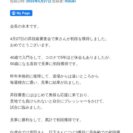
投稿日時:
2025年5月27日
投稿者:
mizuki
会長の水木です。
4月27日の昇段級審査会で東さんが初段を獲得しました。
おめでとうございます。
40歳で入門をして、コロナで5年ほど休会もありましたが、
50歳になる直前で見事に初段獲得です。
昨年本格的に復帰して、道場からは遠いところから
毎週稽古に通い、見事に結果が出ました。
昇段審査にははじめて奥様も応援に来ており、
意地でも負けられないと自分にプレッシャーをかけて、
試合に臨みました。
見事に勝利をして、累計で初段獲得です。
白虎会では原田さん、日下さんにつぐ3番目に高年齢での初段獲