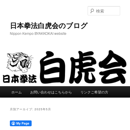
メ
サ
イ
ブ
検
ン
コ
索
コ
ン
日本拳法白虎会のブログ
ン
テ
Nippon Kempo BYAKKOKAI website
テ
ン
ン
ツ
ツ
へ
へ
移
移
動
動
メ
ホーム
お問い合わせはこちらから
リンクご希望の方
イ
ン
メ
月別アーカイブ:
2025年5月
ニ
ュ
ー