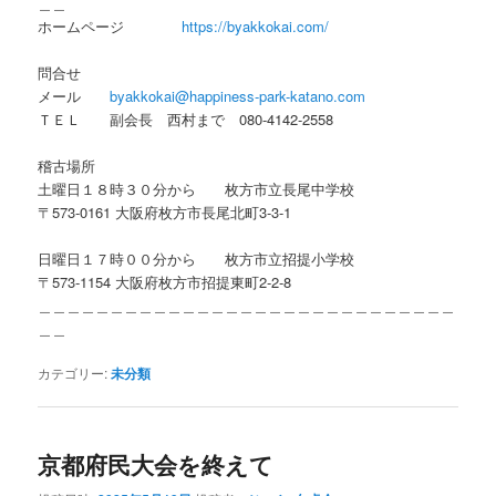
＿＿
ホームページ
https://byakkokai.com/
問合せ
メール
byakkokai@happiness-park-katano.com
ＴＥＬ 副会長 西村まで 080-4142-2558
稽古場所
土曜日１８時３０分から 枚方市立長尾中学校
〒573-0161 大阪府枚方市長尾北町3-3-1
日曜日１７時００分から 枚方市立招提小学校
〒573-1154 大阪府枚方市招提東町2-2-8
＿＿＿＿＿＿＿＿＿＿＿＿＿＿＿＿＿＿＿＿＿＿＿＿＿＿＿＿＿
＿＿
カテゴリー:
未分類
京都府民大会を終えて