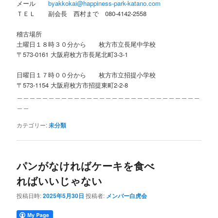
メール
byakkokai@happiness-park-katano.com
ＴＥＬ 副会長 西村まで 080-4142-2558
稽古場所
土曜日１８時３０分から 枚方市立長尾中学校
〒573-0161 大阪府枚方市長尾北町3-3-1
日曜日１７時００分から 枚方市立招提小学校
〒573-1154 大阪府枚方市招提東町2-2-8
＿＿＿＿＿＿＿＿＿＿＿＿＿＿＿＿＿＿＿＿＿＿＿＿＿＿＿＿＿
＿＿
カテゴリー:
未分類
パンがなければケーキを食べ
ればいいじゃない
投稿日時:
2025年5月30日
投稿者:
メンバー白虎会