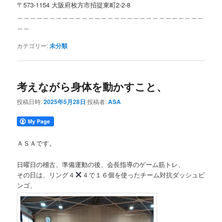
〒573-1154 大阪府枚方市招提東町2-2-8
＿＿＿＿＿＿＿＿＿＿＿＿＿＿＿＿＿＿＿＿＿＿＿＿＿＿＿＿＿
＿＿
カテゴリー:
未分類
考えながら身体を動かすこと、
投稿日時:
2025年5月28日
投稿者:
ASA
ＡＳＡです。
日曜日の稽古、準備運動の後、会長指導のゲーム筋トレ、
その日は、リング４
４で１６個を使ったチーム対抗ダッシュビ
ンゴ、