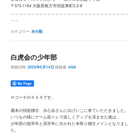
〒573-1154 大阪府枚方市招提東町2-2-8
＿＿＿＿＿＿＿＿＿＿＿＿＿＿＿＿＿＿＿＿＿＿＿＿＿＿＿＿＿
＿＿
カテゴリー:
未分類
白虎会の少年部
投稿日時:
2025年5月14日
投稿者:
ASA
ＨコーチのＡＳＡです。
週末の招提稽古、永心会さんに出げいこに来ていただきました。
いつもの様にゲーム筋トレで楽しくアップを済ませた後は、
少年部の低学年と高学年に分かれた本取り稽古メインとなりまし
た。