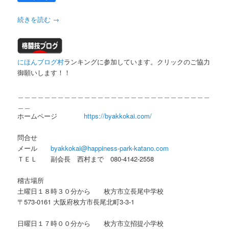
続きを読む
→
にほんブログ村
ランキングに参加しています。クリックのご協力
御願いします！！
＿＿＿＿＿＿＿＿＿＿＿＿＿＿＿＿＿＿＿＿＿＿＿＿＿＿＿＿＿
＿＿
ホームページ
https://byakkokai.com/
問合せ
メール
byakkokai@happiness-park-katano.com
ＴＥＬ 副会長 西村まで 080-4142-2558
稽古場所
土曜日１８時３０分から 枚方市立長尾中学校
〒573-0161 大阪府枚方市長尾北町3-3-1
日曜日１７時００分から 枚方市立招提小学校