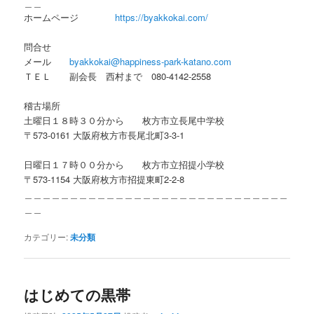
＿＿
ホームページ
https://byakkokai.com/
問合せ
メール
byakkokai@happiness-park-katano.com
ＴＥＬ 副会長 西村まで 080-4142-2558
稽古場所
土曜日１８時３０分から 枚方市立長尾中学校
〒573-0161 大阪府枚方市長尾北町3-3-1
日曜日１７時００分から 枚方市立招提小学校
〒573-1154 大阪府枚方市招提東町2-2-8
＿＿＿＿＿＿＿＿＿＿＿＿＿＿＿＿＿＿＿＿＿＿＿＿＿＿＿＿＿
＿＿
カテゴリー:
未分類
はじめての黒帯