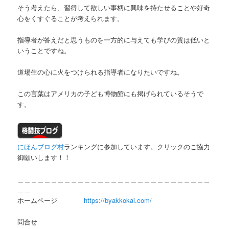
そう考えたら、習得して欲しい事柄に興味を持たせることや好奇
心をくすぐることが考えられます。
指導者が答えだと思うものを一方的に与えても学びの質は低いと
いうことですね。
道場生の心に火をつけられる指導者になりたいですね。
この言葉はアメリカの子ども博物館にも掲げられているそうで
す。
にほんブログ村
ランキングに参加しています。クリックのご協力
御願いします！！
＿＿＿＿＿＿＿＿＿＿＿＿＿＿＿＿＿＿＿＿＿＿＿＿＿＿＿＿＿
＿＿
ホームページ
https://byakkokai.com/
問合せ