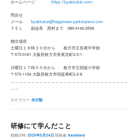
ホームページ
https://byakkokai.com/
問合せ
メール
byakkokai@happiness-park-katano.com
ＴＥＬ 副会長 西村まで 080-4142-2558
稽古場所
土曜日１８時３０分から 枚方市立長尾中学校
〒573-0161 大阪府枚方市長尾北町3-3-1
日曜日１７時００分から 枚方市立招提小学校
〒573-1154 大阪府枚方市招提東町2-2-8
＿＿＿＿＿＿＿＿＿＿＿＿＿＿＿＿＿＿＿＿＿＿＿＿＿＿＿＿＿
＿＿
カテゴリー:
未分類
研修にて学んだこと
投稿日時:
2025年5月24日
投稿者:
kasahara