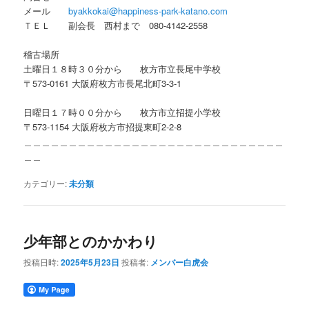
メール
byakkokai@happiness-park-katano.com
ＴＥＬ 副会長 西村まで 080-4142-2558
稽古場所
土曜日１８時３０分から 枚方市立長尾中学校
〒573-0161 大阪府枚方市長尾北町3-3-1
日曜日１７時００分から 枚方市立招提小学校
〒573-1154 大阪府枚方市招提東町2-2-8
＿＿＿＿＿＿＿＿＿＿＿＿＿＿＿＿＿＿＿＿＿＿＿＿＿＿＿＿＿
＿＿
カテゴリー:
未分類
少年部とのかかわり
投稿日時:
2025年5月23日
投稿者:
メンバー白虎会