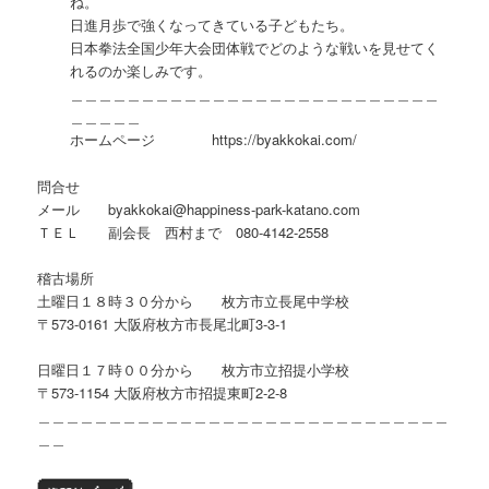
ね。
日進月歩で強くなってきている子どもたち。
日本拳法全国少年大会団体戦でどのような戦いを見せてく
れるのか楽しみです。
＿＿＿＿＿＿＿＿＿＿＿＿＿＿＿＿＿＿＿＿＿＿＿＿＿＿
＿＿＿＿＿
ホームページ https://byakkokai.com/
問合せ
メール byakkokai@happiness-park-katano.com
ＴＥＬ 副会長 西村まで 080-4142-2558
稽古場所
土曜日１８時３０分から 枚方市立長尾中学校
〒573-0161 大阪府枚方市長尾北町3-3-1
日曜日１７時００分から 枚方市立招提小学校
〒573-1154 大阪府枚方市招提東町2-2-8
＿＿＿＿＿＿＿＿＿＿＿＿＿＿＿＿＿＿＿＿＿＿＿＿＿＿＿＿＿
＿＿