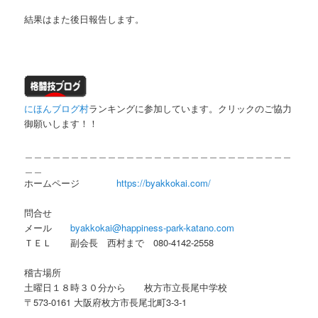
結果はまた後日報告します。
にほんブログ村
ランキングに参加しています。クリックのご協力
御願いします！！
＿＿＿＿＿＿＿＿＿＿＿＿＿＿＿＿＿＿＿＿＿＿＿＿＿＿＿＿＿
＿＿
ホームページ
https://byakkokai.com/
問合せ
メール
byakkokai@happiness-park-katano.com
ＴＥＬ 副会長 西村まで 080-4142-2558
稽古場所
土曜日１８時３０分から 枚方市立長尾中学校
〒573-0161 大阪府枚方市長尾北町3-3-1