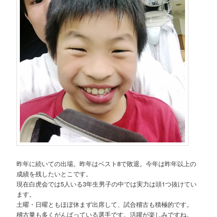
昨年に続いての出場。昨年はベスト8で敗退。今年は昨年以上の
成績を残したいとこです。
現在白虎会では5人いる3年生男子の中では実力は頭1つ抜けてい
ます。
土曜・日曜ともほぼ休まず出席して、試合稽古も積極的です。
稽古量も多くがんばっている選手です。活躍が楽しみですね。