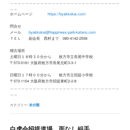
＿＿＿＿＿＿＿＿＿＿＿＿＿＿＿＿＿＿＿＿＿＿＿＿＿＿＿＿＿
＿＿
ホームページ
https://byakkokai.com/
問合せ
メール
byakkokai@happiness-park-katano.com
ＴＥＬ 副会長 西村まで 080-4142-2558
稽古場所
土曜日１８時３０分から 枚方市立長尾中学校
〒573-0161 大阪府枚方市長尾北町3-3-1
日曜日１７時００分から 枚方市立招提小学校
〒573-1154 大阪府枚方市招提東町2-2-8
＿＿＿＿＿＿＿＿＿＿＿＿＿＿＿＿＿＿＿＿＿＿＿＿＿＿＿＿＿
＿＿
カテゴリー:
未分類
白虎会招提道場 面なし組手