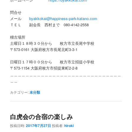
問合せ
メール
byakkokai@happiness-park-katano.com
ＴＥＬ 副会長 西村まで 080-4142-2558
稽古場所
土曜日１８時３０分から 枚方市立長尾中学校
〒573-0161 大阪府枚方市長尾北町3-3-1
日曜日１７時００分から 枚方市立招提小学校
〒573-1154 大阪府枚方市招提東町2-2-8
＿＿＿＿＿＿＿＿＿＿＿＿＿＿＿＿＿＿＿＿＿＿＿＿＿＿＿＿＿
＿＿
カテゴリー:
未分類
白虎会の合宿の楽しみ
投稿日時:
2017年7月27日
投稿者:
hiroki