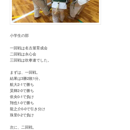
小学生の部
一回戦は名古屋育成会
二回戦は永心会
三回戦は吹拳連でした。
まずは、一回戦。
結果は3勝2敗1分。
航大2-1で勝ち
昊輝2-0で勝ち
依央0-1で負け
翔也1-0で勝ち
龍之介0-0で引き分け
珠里0-2で負け
次に、二回戦。