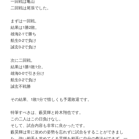
一回戦は亀山
二回戦は尾張でした。
まずは一回戦。
結果は1勝2敗。
雄海2-1で勝ち
航生0-2で負け
誠玄0-2で負け
次に二回戦。
結果は1勝1敗1分。
雄海0-0で引き分け
航生0-2で負け
誠玄不戦勝
その結果、1敗1分で惜しくも予選敗退です。
特筆すべきは、藪昊輝と鈴木翔也です。
この二人はこの日負けなし。
そして、試合内容も非常に良かったです。
藪昊輝は常に攻めの姿勢を忘れずに試合をすることができまし
た。強い相手も攻めてくる昊輝を相手に自分の拳法ができず、一