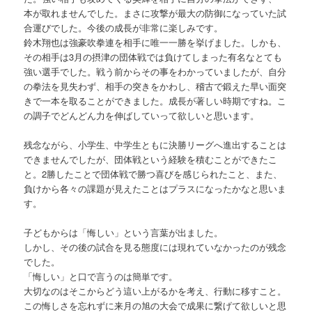
本が取れませんでした。まさに攻撃が最大の防御になっていた試
合運びでした。今後の成長が非常に楽しみです。
鈴木翔也は強豪吹拳連を相手に唯一一勝を挙げました。しかも、
その相手は3月の摂津の団体戦では負けてしまった有名なとても
強い選手でした。戦う前からその事をわかっていましたが、自分
の拳法を見失わず、相手の突きをかわし、稽古で鍛えた早い面突
きで一本を取ることができました。成長が著しい時期ですね。こ
の調子でどんどん力を伸ばしていって欲しいと思います。
残念ながら、小学生、中学生ともに決勝リーグへ進出することは
できませんでしたが、団体戦という経験を積むことができたこ
と。2勝したことで団体戦で勝つ喜びを感じられたこと、また、
負けから各々の課題が見えたことはプラスになったかなと思いま
す。
子どもからは「悔しい」という言葉が出ました。
しかし、その後の試合を見る態度には現れていなかったのが残念
でした。
「悔しい」と口で言うのは簡単です。
大切なのはそこからどう這い上がるかを考え、行動に移すこと。
この悔しさを忘れずに来月の旭の大会で成果に繋げて欲しいと思