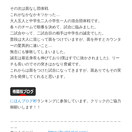
その次は面なし団体戦
これがなかなかキツかった…
大人五人と中学生二人小学生一人の混合団体戦です。
各々のチームで順番を決めて、試合に臨みました。
二試合やって、二試合目の相手は中学生の誠玄でした。
普段は大人に混じって面をつけていますが、面を外すとカウンタ
ーの驚異的に速いこと…
無念にも惨敗してしまいました。
誠玄は最近身長も伸びており(僕はすでに抜かされました)、リー
チも長いのでその突きはかなり脅威です。
これからは面をつけた試合になってきますが、面ありでもその実
力を発揮してくれると思います。
にほんブログ村
ランキングに参加しています。クリックのご協力
御願いします！！
＿＿＿＿＿＿＿＿＿＿＿＿＿＿＿＿＿＿＿＿＿＿＿＿＿＿＿＿＿
＿＿
ホームページ
https://byakkokai.com/