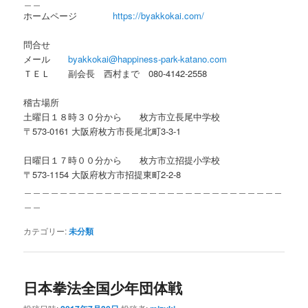
＿＿
ホームページ
https://byakkokai.com/
問合せ
メール
byakkokai@happiness-park-katano.com
ＴＥＬ 副会長 西村まで 080-4142-2558
稽古場所
土曜日１８時３０分から 枚方市立長尾中学校
〒573-0161 大阪府枚方市長尾北町3-3-1
日曜日１７時００分から 枚方市立招提小学校
〒573-1154 大阪府枚方市招提東町2-2-8
＿＿＿＿＿＿＿＿＿＿＿＿＿＿＿＿＿＿＿＿＿＿＿＿＿＿＿＿＿
＿＿
カテゴリー:
未分類
日本拳法全国少年団体戦