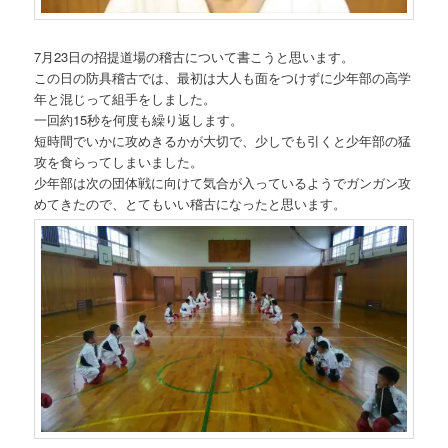
7月23日の招提道場の稽古について書こうと思います。
この日の防具稽古では、最初は大人も面をつけずに少年部の高学
年と混じって組手をしました。
一回約15秒を何度も繰り返します。
短時間でいかに攻めきるかが大切で、少しでも引くと少年部の猛
攻を食らってしまいました。
少年部は次の団体戦に向けて気合が入っているようでガンガン攻
めてきたので、とてもいい稽古になったと思います。