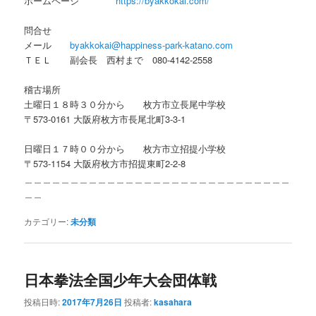
ホームページ
https://byakkokai.com/
問合せ
メール
byakkokai@happiness-park-katano.com
ＴＥＬ 副会長 西村まで 080-4142-2558
稽古場所
土曜日１８時３０分から 枚方市立長尾中学校
〒573-0161 大阪府枚方市長尾北町3-3-1
日曜日１７時００分から 枚方市立招提小学校
〒573-1154 大阪府枚方市招提東町2-2-8
＿＿＿＿＿＿＿＿＿＿＿＿＿＿＿＿＿＿＿＿＿＿＿＿＿＿＿＿＿
＿＿
カテゴリー:
未分類
日本拳法全国少年大会団体戦
投稿日時:
2017年7月26日
投稿者:
kasahara