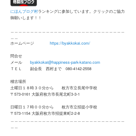
にほんブログ村
ランキングに参加しています。クリックのご協力
御願いします！！
＿＿＿＿＿＿＿＿＿＿＿＿＿＿＿＿＿＿＿＿＿＿＿＿＿＿＿＿＿
＿＿
ホームページ
https://byakkokai.com/
問合せ
メール
byakkokai@happiness-park-katano.com
ＴＥＬ 副会長 西村まで 080-4142-2558
稽古場所
土曜日１８時３０分から 枚方市立長尾中学校
〒573-0161 大阪府枚方市長尾北町3-3-1
日曜日１７時００分から 枚方市立招提小学校
〒573-1154 大阪府枚方市招提東町2-2-8
＿＿＿＿＿＿＿＿＿＿＿＿＿＿＿＿＿＿＿＿＿＿＿＿＿＿＿＿＿
＿＿