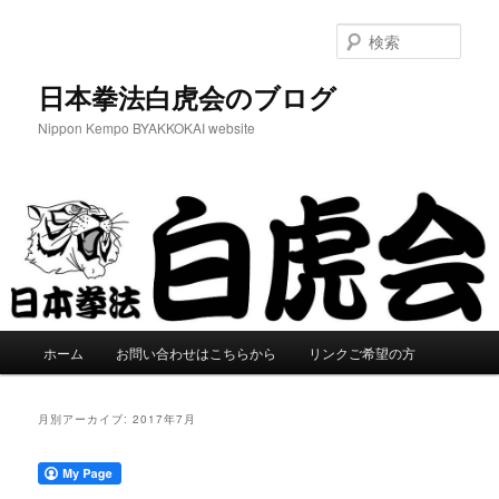
メ
サ
イ
ブ
検
ン
コ
索
コ
ン
日本拳法白虎会のブログ
ン
テ
Nippon Kempo BYAKKOKAI website
テ
ン
ン
ツ
ツ
へ
へ
移
移
動
動
メ
ホーム
お問い合わせはこちらから
リンクご希望の方
イ
ン
メ
月別アーカイブ:
2017年7月
ニ
ュ
ー