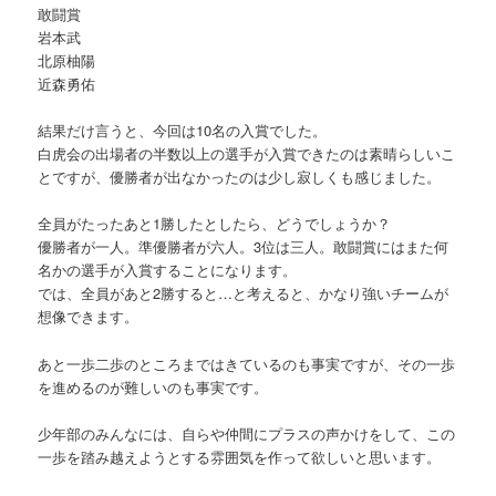
敢闘賞
岩本武
北原柚陽
近森勇佑
結果だけ言うと、今回は10名の入賞でした。
白虎会の出場者の半数以上の選手が入賞できたのは素晴らしいこ
とですが、優勝者が出なかったのは少し寂しくも感じました。
全員がたったあと1勝したとしたら、どうでしょうか？
優勝者が一人。準優勝者が六人。3位は三人。敢闘賞にはまた何
名かの選手が入賞することになります。
では、全員があと2勝すると…と考えると、かなり強いチームが
想像できます。
あと一歩二歩のところまではきているのも事実ですが、その一歩
を進めるのが難しいのも事実です。
少年部のみんなには、自らや仲間にプラスの声かけをして、この
一歩を踏み越えようとする雰囲気を作って欲しいと思います。