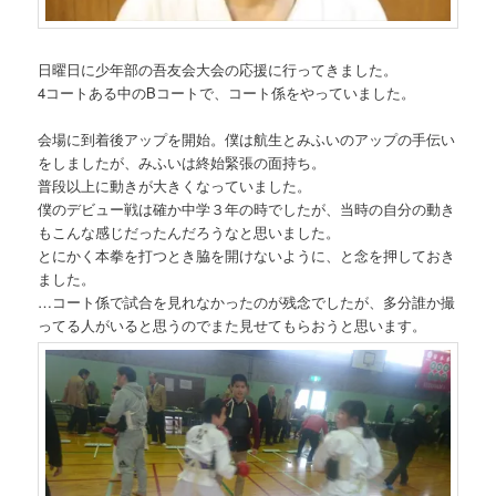
日曜日に少年部の吾友会大会の応援に行ってきました。
4コートある中のBコートで、コート係をやっていました。
会場に到着後アップを開始。僕は航生とみふいのアップの手伝い
をしましたが、みふいは終始緊張の面持ち。
普段以上に動きが大きくなっていました。
僕のデビュー戦は確か中学３年の時でしたが、当時の自分の動き
もこんな感じだったんだろうなと思いました。
とにかく本拳を打つとき脇を開けないように、と念を押しておき
ました。
…コート係で試合を見れなかったのが残念でしたが、多分誰か撮
ってる人がいると思うのでまた見せてもらおうと思います。