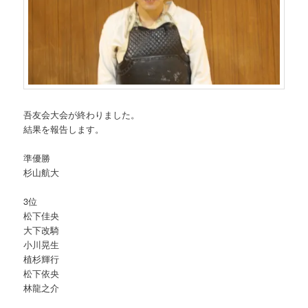
吾友会大会が終わりました。
結果を報告します。
準優勝
杉山航大
3位
松下佳央
大下改騎
小川晃生
植杉輝行
松下依央
林龍之介