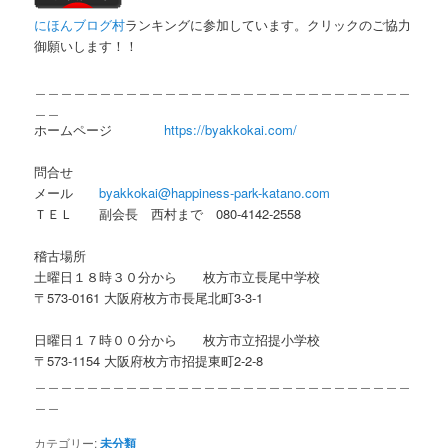
にほんブログ村
ランキングに参加しています。クリックのご協力
御願いします！！
＿＿＿＿＿＿＿＿＿＿＿＿＿＿＿＿＿＿＿＿＿＿＿＿＿＿＿＿＿
＿＿
ホームページ
https://byakkokai.com/
問合せ
メール
byakkokai@happiness-park-katano.com
ＴＥＬ 副会長 西村まで 080-4142-2558
稽古場所
土曜日１８時３０分から 枚方市立長尾中学校
〒573-0161 大阪府枚方市長尾北町3-3-1
日曜日１７時００分から 枚方市立招提小学校
〒573-1154 大阪府枚方市招提東町2-2-8
＿＿＿＿＿＿＿＿＿＿＿＿＿＿＿＿＿＿＿＿＿＿＿＿＿＿＿＿＿
＿＿
カテゴリー:
未分類