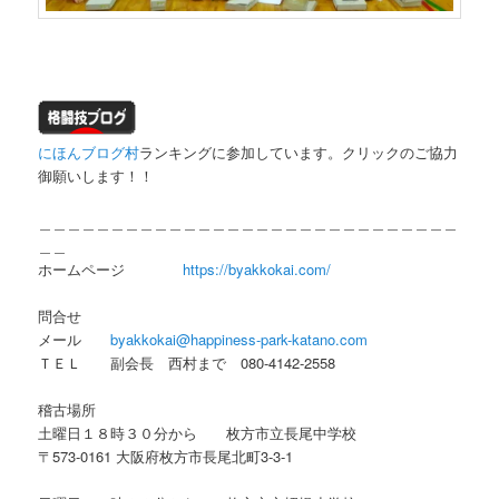
にほんブログ村
ランキングに参加しています。クリックのご協力
御願いします！！
＿＿＿＿＿＿＿＿＿＿＿＿＿＿＿＿＿＿＿＿＿＿＿＿＿＿＿＿＿
＿＿
ホームページ
https://byakkokai.com/
問合せ
メール
byakkokai@happiness-park-katano.com
ＴＥＬ 副会長 西村まで 080-4142-2558
稽古場所
土曜日１８時３０分から 枚方市立長尾中学校
〒573-0161 大阪府枚方市長尾北町3-3-1