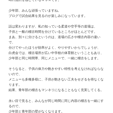
少年部、みんな頑張っていますね。
ブログで試合結果を見るのが楽しみになっています。
話は変わりますが、私の知っている柔道や空手等の道場は、
子供と一般の稽古時間を分けているところがほとんどです。
まあ、別々に分けるというのは、道場の広さや稽古内容の違い
で、
分けてやったほうが効率がよく、やりやすいからでしょうが、
白虎会では、稽古場所が広い中学校の体育館ということもあり、
少年部と同じ時間帯、同じメニューで、一緒に稽古をします。
そうなると、子供の体力や飽きやすい特性を考えなければならな
いので、
メニューも多種多様に、子供が飽きない工夫をせざるを得なくな
ります。
結果、青年部の稽古もマンネリになることもなく充実してくる。
永い目で見ると、みんなが同じ時間に同じ内容の稽古を一緒にす
るので、
少年部と青年部の壁がなくなります。