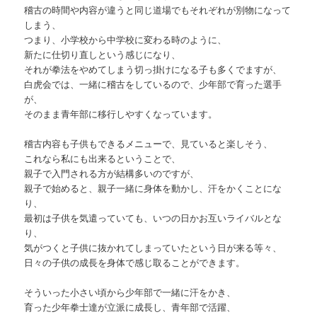
稽古の時間や内容が違うと同じ道場でもそれぞれが別物になって
しまう、
つまり、小学校から中学校に変わる時のように、
新たに仕切り直しという感じになり、
それが拳法をやめてしまう切っ掛けになる子も多くでますが、
白虎会では、一緒に稽古をしているので、少年部で育った選手
が、
そのまま青年部に移行しやすくなっています。
稽古内容も子供もできるメニューで、見ていると楽しそう、
これなら私にも出来るということで、
親子で入門される方が結構多いのですが、
親子で始めると、親子一緒に身体を動かし、汗をかくことにな
り、
最初は子供を気遣っていても、いつの日かお互いライバルとな
り、
気がつくと子供に抜かれてしまっていたという日が来る等々、
日々の子供の成長を身体で感じ取ることができます。
そういった小さい頃から少年部で一緒に汗をかき、
育った少年拳士達が立派に成長し、青年部で活躍、