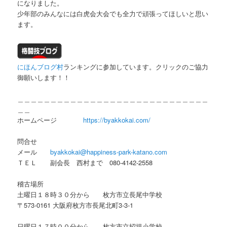
になりました。
少年部のみんなには白虎会大会でも全力で頑張ってほしいと思い
ます。
にほんブログ村
ランキングに参加しています。クリックのご協力
御願いします！！
＿＿＿＿＿＿＿＿＿＿＿＿＿＿＿＿＿＿＿＿＿＿＿＿＿＿＿＿＿
＿＿
ホームページ
https://byakkokai.com/
問合せ
メール
byakkokai@happiness-park-katano.com
ＴＥＬ 副会長 西村まで 080-4142-2558
稽古場所
土曜日１８時３０分から 枚方市立長尾中学校
〒573-0161 大阪府枚方市長尾北町3-3-1
日曜日１７時００分から 枚方市立招提小学校