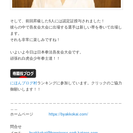
そして、前回昇級した5人には認定証授与されました！
彼らの中で吾友会大会に出場する選手は新しい帯を巻いて出場し
ます。
それも非常に楽しみですね！
いよいよ今日は日本拳法吾友会大会です。
頑張れ白虎会少年拳士達！！
にほんブログ村
ランキングに参加しています。クリックのご協力
御願いします！！
＿＿＿＿＿＿＿＿＿＿＿＿＿＿＿＿＿＿＿＿＿＿＿＿＿＿＿＿＿
＿＿
ホームページ
https://byakkokai.com/
問合せ
メール
byakkokai@happiness-park-katano.com