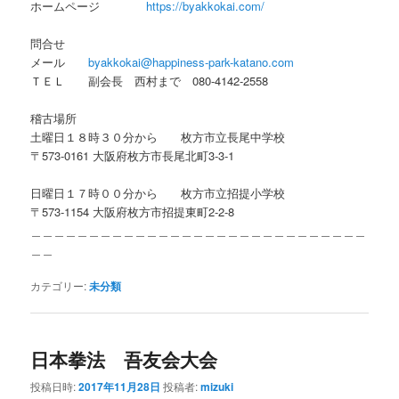
ホームページ
https://byakkokai.com/
問合せ
メール
byakkokai@happiness-park-katano.com
ＴＥＬ 副会長 西村まで 080-4142-2558
稽古場所
土曜日１８時３０分から 枚方市立長尾中学校
〒573-0161 大阪府枚方市長尾北町3-3-1
日曜日１７時００分から 枚方市立招提小学校
〒573-1154 大阪府枚方市招提東町2-2-8
＿＿＿＿＿＿＿＿＿＿＿＿＿＿＿＿＿＿＿＿＿＿＿＿＿＿＿＿＿
＿＿
カテゴリー:
未分類
日本拳法 吾友会大会
投稿日時:
2017年11月28日
投稿者:
mizuki