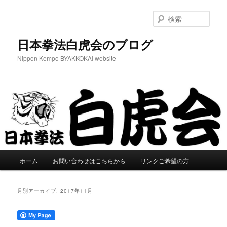
メ
サ
イ
ブ
検
ン
コ
索
コ
ン
日本拳法白虎会のブログ
ン
テ
Nippon Kempo BYAKKOKAI website
テ
ン
ン
ツ
ツ
へ
へ
移
移
動
動
メ
ホーム
お問い合わせはこちらから
リンクご希望の方
イ
ン
メ
月別アーカイブ:
2017年11月
ニ
ュ
ー