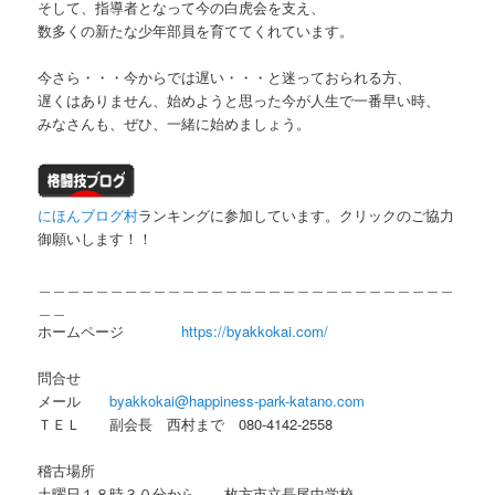
そして、指導者となって今の白虎会を支え、
数多くの新たな少年部員を育ててくれています。
今さら・・・今からでは遅い・・・と迷っておられる方、
遅くはありません、始めようと思った今が人生で一番早い時、
みなさんも、ぜひ、一緒に始めましょう。
にほんブログ村
ランキングに参加しています。クリックのご協力
御願いします！！
＿＿＿＿＿＿＿＿＿＿＿＿＿＿＿＿＿＿＿＿＿＿＿＿＿＿＿＿＿
＿＿
ホームページ
https://byakkokai.com/
問合せ
メール
byakkokai@happiness-park-katano.com
ＴＥＬ 副会長 西村まで 080-4142-2558
稽古場所
土曜日１８時３０分から 枚方市立長尾中学校