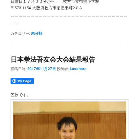
日曜日１７時００分から 枚方市立招提小学校
〒573-1154 大阪府枚方市招提東町2-2-8
＿＿＿＿＿＿＿＿＿＿＿＿＿＿＿＿＿＿＿＿＿＿＿＿＿＿＿＿＿
＿＿
カテゴリー:
未分類
日本拳法吾友会大会結果報告
投稿日時:
2017年11月27日
投稿者:
kasahara
笠原です。