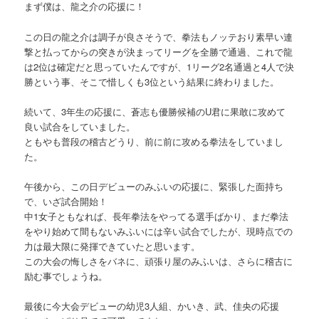
まず僕は、龍之介の応援に！
この日の龍之介は調子が良さそうで、拳法もノッテおり素早い連
撃と払ってからの突きが決まってリーグを全勝で通過、これで龍
は2位は確定だと思っていたんですが、1リーグ2名通過と4人で決
勝という事、そこで惜しくも3位という結果に終わりました。
続いて、3年生の応援に、蒼志も優勝候補のU君に果敢に攻めて
良い試合をしていました。
ともやも普段の稽古どうり、前に前に攻める拳法をしていまし
た。
午後から、この日デビューのみふいの応援に、緊張した面持ち
で、いざ試合開始！
中1女子ともなれば、長年拳法をやってる選手ばかり、まだ拳法
をやり始めて間もないみふいには辛い試合でしたが、現時点での
力は最大限に発揮できていたと思います。
この大会の悔しさをバネに、頑張り屋のみふいは、さらに稽古に
励む事でしょうね。
最後に今大会デビューの幼児3人組、かいき、武、佳央の応援