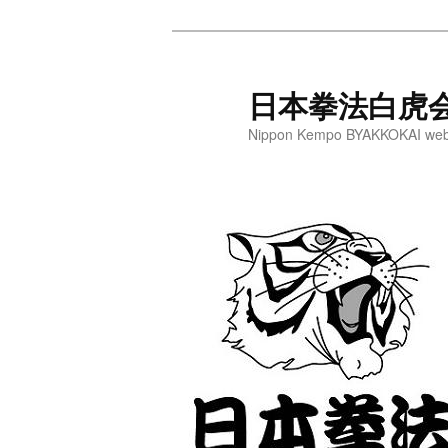
メ
サ
イ
ブ
ン
コ
日本拳法白虎
コ
ン
Nippon Kempo BYAKKOKAI web
ン
テ
テ
ン
ン
ツ
ツ
へ
へ
移
移
動
動