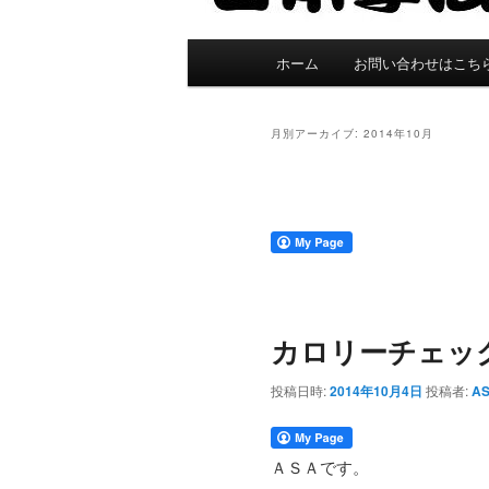
メ
ホーム
お問い合わせはこち
イ
ン
メ
月別アーカイブ:
2014年10月
ニ
ュ
投
ー
稿
ナ
ビ
ゲ
ー
カロリーチェッ
シ
ョ
投稿日時:
2014年10月4日
投稿者:
A
ン
ＡＳＡです。