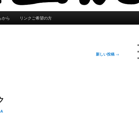
らから
リンクご希望の方
新しい投稿
→
ク
SA