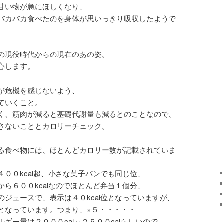
甘い物が急にほしくなり、
バカバカ食べたのを身体が思いっきり吸収したようで
の現役時代からの現在のあの姿。
心します。
が危機を感じないよう、
ていくこと。
く、筋肉が減ると基礎代謝量も減るとのことなので、
さないこととカロリーチェック。
る食べ物には、ほとんどカロリー数が記載されていま
００kcal超、小さな菓子パンでも同じ位、
ら６００kcalなのでほとんど弁当１個分、
ジュースで、表示は４０kcal位となっていますが、
となっています。つまり、×５・・・・・
ギー量は２０００cal～２５００calらしいので、