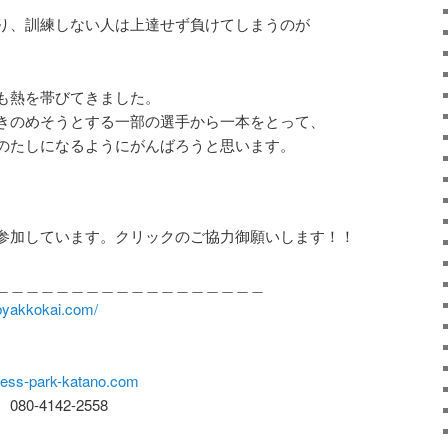
り、訓練しない人は上達せず負けてしまうのが
も熱を帯びてきました。
きのめそうとする一部の選手から一本をとって、
のたしになるようにがんばろうと思います。
参加しています。クリックのご協力御願いします！！
＿＿＿＿＿＿＿＿＿＿＿＿＿＿＿＿＿＿
/byakkokai.com/
ess-park-katano.com
-4142-2558