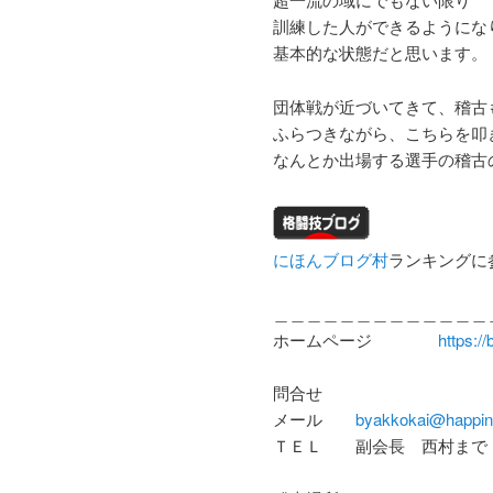
訓練した人ができるようにな
基本的な状態だと思います。
団体戦が近づいてきて、稽古
ふらつきながら、こちらを叩
なんとか出場する選手の稽古
にほんブログ村
ランキングに
＿＿＿＿＿＿＿＿＿＿＿＿＿
ホームページ
https:/
問合せ
メール
byakkokai@happin
ＴＥＬ 副会長 西村まで 080