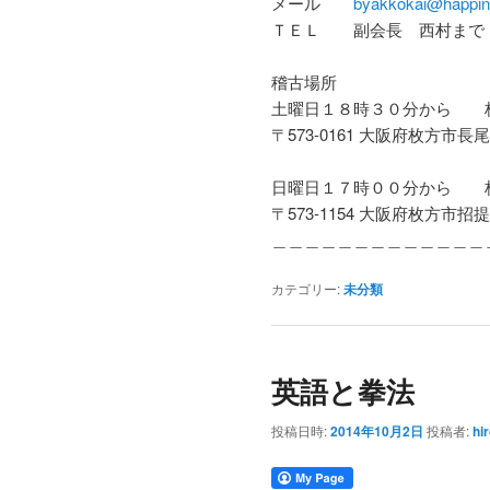
メール
byakkokai@happin
ＴＥＬ 副会長 西村まで 080
稽古場所
土曜日１８時３０分から 
〒573-0161 大阪府枚方市長尾
日曜日１７時００分から 
〒573-1154 大阪府枚方市招提
＿＿＿＿＿＿＿＿＿＿＿＿＿
カテゴリー:
未分類
英語と拳法
投稿日時:
2014年10月2日
投稿者:
hir