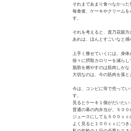
それまであまり食べなかった
毎食後、ケーキやクリームを
す。
それを考えると、貴乃花親方
あれは、ほんとすごいなと感
上手く痩せていくには、身体
徐々に摂取カロリーを減らし
脂肪を燃やすのは筋肉しかな
大切なのは、今の筋肉を落と
今は、コンビに等で売ってい
す。
見るとケーキ１個がだいたい４
普通の幕の内弁当が、５００か
ジュースにしても５００ｃｃの
よく見ると１００ｃｃにつき
私の年齢の１日の必要なエネル