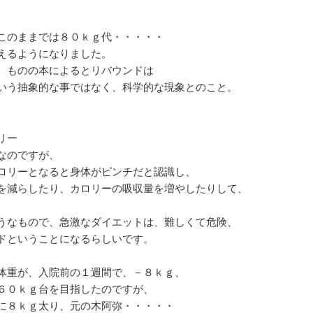
このままでは８０ｋｇ代・・・・・
えるようになりました。
、ものの本によるとリバウンドは
いう抽象的な事ではなく、科学的な現象とのこと。
リー
なのですが、
ロリーとなると身体がピンチだと認識し、
を減らしたり、カロリーの吸収量を増やしたりして、
。
うなもので、急激なダイエットは、難しくて危険、
ドということになるらしいです。
体重が、入院前の１週間で、－８ｋｇ、
６０ｋｇ台を目指したのですが、
に８ｋｇ太り、元の木阿弥・・・・・